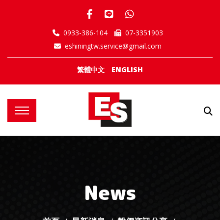
0933-386-104
07-3351903
eshiningtw.service@gmail.com
繁體中文
ENGLISH
News