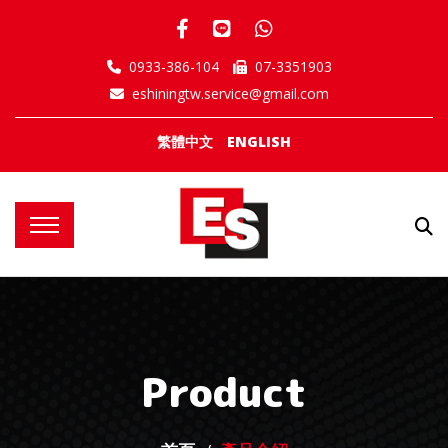
0933-386-104
07-3351903
eshiningtw.service@gmail.com
繁體中文
ENGLISH
Product