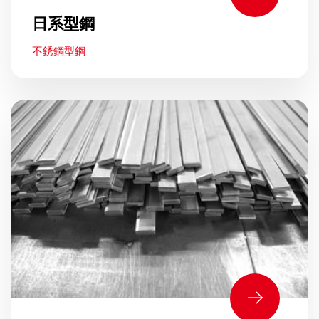
日系型鋼
不銹鋼型鋼