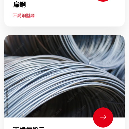
扁鋼
不銹鋼型鋼